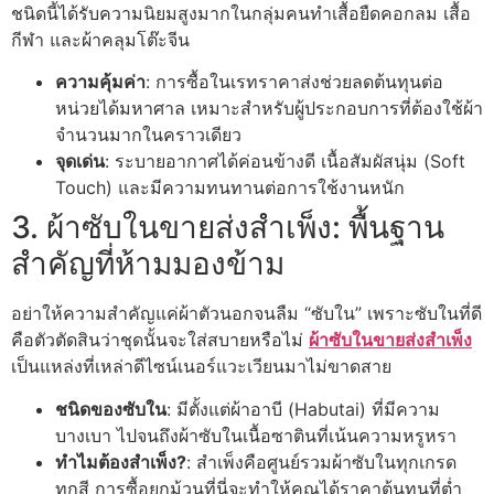
ชนิดนี้ได้รับความนิยมสูงมากในกลุ่มคนทำเสื้อยืดคอกลม เสื้อ
กีฬา และผ้าคลุมโต๊ะจีน
ความคุ้มค่า
: การซื้อในเรทราคาส่งช่วยลดต้นทุนต่อ
หน่วยได้มหาศาล เหมาะสำหรับผู้ประกอบการที่ต้องใช้ผ้า
จำนวนมากในคราวเดียว
จุดเด่น
: ระบายอากาศได้ค่อนข้างดี เนื้อสัมผัสนุ่ม (Soft
Touch) และมีความทนทานต่อการใช้งานหนัก
3. ผ้าซับในขายส่งสำเพ็ง: พื้นฐาน
สำคัญที่ห้ามมองข้าม
อย่าให้ความสำคัญแค่ผ้าตัวนอกจนลืม “ซับใน” เพราะซับในที่ดี
คือตัวตัดสินว่าชุดนั้นจะใส่สบายหรือไม่
ผ้าซับในขายส่งสำเพ็ง
เป็นแหล่งที่เหล่าดีไซน์เนอร์แวะเวียนมาไม่ขาดสาย
ชนิดของซับใน
: มีตั้งแต่ผ้าอาบี (Habutai) ที่มีความ
บางเบา ไปจนถึงผ้าซับในเนื้อซาตินที่เน้นความหรูหรา
ทำไมต้องสำเพ็ง?
: สำเพ็งคือศูนย์รวมผ้าซับในทุกเกรด
ทุกสี การซื้อยกม้วนที่นี่จะทำให้คุณได้ราคาต้นทุนที่ต่ำ