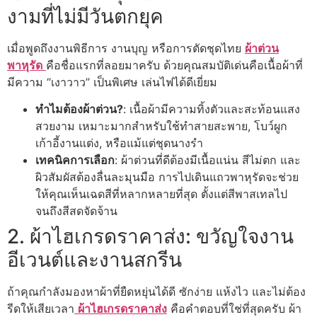
งามที่ไม่มีวันตกยุค
เมื่อพูดถึงงานพิธีการ งานบุญ หรือการตัดชุดไทย
ผ้าต่วน
พาหุรัด
คือชื่อแรกที่ลอยมาครับ ด้วยคุณสมบัติเด่นคือเนื้อผ้าที่
มีความ “เงาวาว” เป็นพิเศษ เล่นไฟได้ดีเยี่ยม
ทำไมต้องผ้าต่วน?
: เนื้อผ้ามีความทิ้งตัวและสะท้อนแสง
สวยงาม เหมาะมากสำหรับใช้ทำสายสะพาย, โบว์ผูก
เก้าอี้งานแต่ง, หรือแม้แต่ชุดนางรำ
เทคนิคการเลือก
: ผ้าต่วนที่ดีต้องมีเนื้อแน่น สีไม่ตก และ
ผิวสัมผัสต้องลื่นละมุนมือ การไปเดินแถวพาหุรัดจะช่วย
ให้คุณเห็นเฉดสีที่หลากหลายที่สุด ตั้งแต่สีพาสเทลไป
จนถึงสีสดจัดจ้าน
2. ผ้าไฮเกรดราคาส่ง: ขวัญใจงาน
อีเวนต์และงานสกรีน
ถ้าคุณกำลังมองหาผ้าที่ยืดหยุ่นได้ดี ซักง่าย แห้งไว และไม่ต้อง
รีดให้เสียเวลา
ผ้าไฮเกรดราคาส่ง
คือคำตอบที่ใช่ที่สุดครับ ผ้า