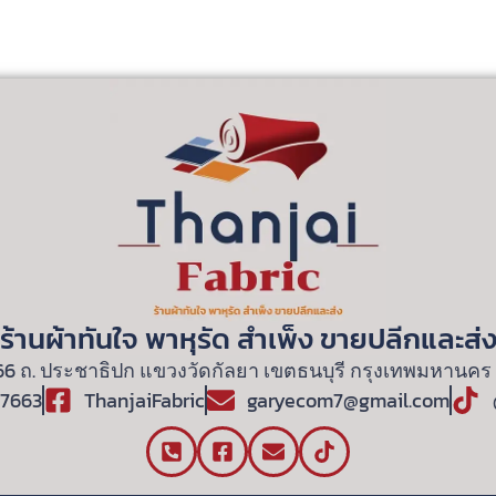
ร้านผ้าทันใจ พาหุรัด สําเพ็ง ขายปลีกและส่
66 ถ. ประชาธิปก แขวงวัดกัลยา เขตธนบุรี กรุงเทพมหานคร
7663
ThanjaiFabric
garyecom7@gmail.com