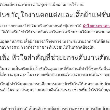
ิติและมีความทนทาน ไม่รุ่ยง่ายเมื่อผ่านการใช้งาน
็นขวัญใจงานตกแต่งและเสื้อผ้าแฟชั่
รระบายตกแต่งโต๊ะจีน หรือทำฉากหลังซุ้มดอกไม้
ผ้าไฮเกรดราคา
ญคือ “ไม่ต้องรีด” ทำให้ประหยัดเวลาในการเตรียมงานได้อย่างมหาศา
อุตสาหกรรมเสื้อผ้าอย่างกว้างขวาง เพราะระบายอากาศได้ดีและดู
ะกอบการสามารถตั้งราคาขายที่แข่งขันได้ในตลาดปัจจุบัน
พ็ง หัวใจสำคัญที่ช่วยยกระดับงานตัดเ
ามเป็นจริงแล้ว ผ้าซับในคุณภาพดีคือส่วนที่ทำให้ชุดหรือชิ้น
้าที่มีความนุ่มนวล ไม่ระคายเคืองผิว และมีความบางเบาแต่ไม่ขาดง่
ขนาดใหญ่ ทำให้คุณสามารถเลือกเกรดของผ้าซับในให้เหมาะสมกับผ้า
ินค้าในราคาต้นทุนจากแหล่งผลิตโดยตรงจะช่วยเพิ่มกำไรให้กับธุรก
ประสงค์การใช้งาน” เป็นหลัก หากต้องการความหรูหราควรเลือกผ้