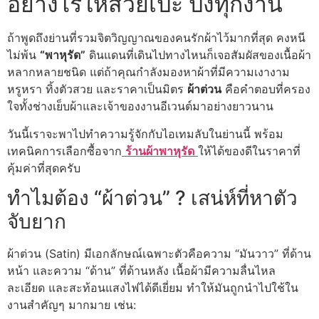
อย่างไรให้สวยเป๊ะ ปังทุกงาน
ถ้าพูดถึงย่านที่รวมจิตวิญญาณของคนรักผ้าไว้มากที่สุด คงหนี
ไม่พ้น
“พาหุรัด”
ดินแดนที่เดินไปทางไหนก็เจอสัมผัสของเนื้อผ้า
หลากหลายชนิด แต่ถ้าคุณกำลังมองหาผ้าที่มีความเงางาม
หรูหรา ทิ้งตัวสวย และราคาเป็นมิตร
ผ้าต่วน
คือคำตอบที่ครอง
ใจทั้งช่างเย็บผ้าและเจ้าของงานอีเวนต์มาอย่างยาวนาน
วันนี้เราจะพาไปทำความรู้จักกับไอเทมลับในย่านนี้ พร้อม
เทคนิคการเลือกซื้อจาก
ร้านผ้าพาหุรัด
ให้ได้ของดีในราคาที่
คุ้มค่าที่สุดครับ
ทำไมต้อง “ผ้าต่วน” ? เสน่ห์ที่หาตัว
จับยาก
ผ้าต่วน (Satin) มีเอกลักษณ์เฉพาะตัวคือความ “มันวาว” ที่ด้าน
หน้า และความ “ด้าน” ที่ด้านหลัง เนื้อผ้ามีความลื่นไหล
ละเอียด และสะท้อนแสงไฟได้ดีเยี่ยม ทำให้มันถูกนำไปใช้ใน
งานสำคัญๆ มากมาย เช่น: