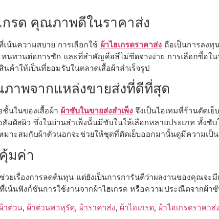
ฮเกรด คุณภาพดีในราคาส่ง
ลองที่เน้นความสบาย การเลือกใช้
ผ้าไฮเกรดราคาส่ง
ถือเป็นการลงทุนท
นสูง ทนทานต่อการซัก และที่สำคัญคือสีไม่ซีดจางง่าย การเลือกซื
นค้าให้เป็นที่ยอมรับในตลาดเสื้อผ้าสำเร็จรูป
ภาพจากแหล่งขายส่งที่ดีที่สุด
ชั้นในของเสื้อผ้า
ผ้าซับในขายส่งสำเพ็ง
จึงเป็นไอเทมที่ร้านตัดเย
มผัสผิว ซึ่งในย่านสำเพ็งนั้นมีซับในให้เลือกหลายประเภท ทั้งซั
่เหมาะสมกับผ้าตัวนอกจะช่วยให้ชุดที่ตัดเย็บออกมานั้นดูมีความเ
ุ้มค่า
ช่วยเรื่องการลดต้นทุน แต่ยังเป็นการการันตีว่าผลงานของคุณจะมี
นที่เน้นฟังก์ชันการใช้งานจากผ้าไฮเกรด หรือความประณีตจากผ้า
ผ้าต่วน
,
ผ้าต่วนพาหุรัด
,
ผ้าราคาส่ง
,
ผ้าไฮเกรด
,
ผ้าไฮเกรดราคาส่