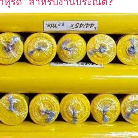
พาหุรัด” สำหรับงานประณีต?