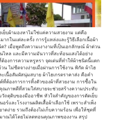
่างเย็บผ้ามองหาไม่ใช่แค่ความสวยงาม แต่คือ
ในแต่ละครั้ง การรู้แหล่งและรู้วิธีเลือกเนื้อผ้า
? เมื่อพูดถึงความเงางามที่เป็นเอกลักษณ์ ผ้าต่วน
สลื่นไหล และมีความมันวาวที่สะท้อนแสงได้อย่าง
ต้องการความหรูหรา จุดเด่นที่ทำให้ผ้าชนิดนี้แตก
วน ไม่ซีดจางง่ายเมื่อผ่านการใช้งาน พิกัด ผ้าไฮ
ะเนื้อสัมผัสนุ่มสบาย ผ้าไฮเกรดราคาส่ง คือคำ
นต์ที่ต้องการการทิ้งตัวของผ้าที่สวยงาม การซื้อใน
ผ้าคุณภาพดีที่สวมใส่สบายจะช่วยสร้างความประทับ
งรวมวัถตุดิบของมืออาชีพ หัวใจสำคัญของการตัดเย็บ
์เนอร์และโรงงานผลิตเสื้อผ้าเลือกใช้ เพราะสำเพ็ง
ดง่าย รวมถึงต้องไม่เก็บความร้อน เพื่อให้ชุดที่
ประมาณได้โดยไม่ลดทอนคุณภาพของงาน สรุป