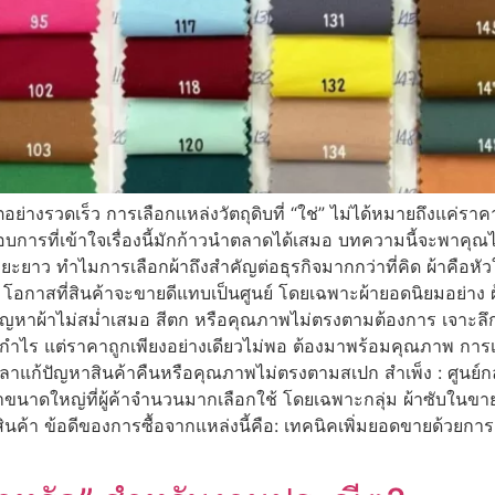
ตอย่างรวดเร็ว การเลือกแหล่งวัตถุดิบที่ “ใช่” ไม่ได้หมายถึงแค่ร
บการที่เข้าใจเรื่องนี้มักก้าวนำตลาดได้เสมอ บทความนี้จะพาคุณไป
ยะยาว ทำไมการเลือกผ้าถึงสำคัญต่อธุรกิจมากกว่าที่คิด ผ้าคือหัวใจ
้น โอกาสที่สินค้าจะขายดีแทบเป็นศูนย์ โดยเฉพาะผ้ายอดนิยมอย่าง ผ้า
ัญหาผ้าไม่สม่ำเสมอ สีตก หรือคุณภาพไม่ตรงตามต้องการ เจาะลึกแหล
กำไร แต่ราคาถูกเพียงอย่างเดียวไม่พอ ต้องมาพร้อมคุณภาพ การเ
วลาแก้ปัญหาสินค้าคืนหรือคุณภาพไม่ตรงตามสเปก สำเพ็ง : ศูนย์กลา
้าขนาดใหญ่ที่ผู้ค้าจำนวนมากเลือกใช้ โดยเฉพาะกลุ่ม ผ้าซับในขาย
้อดีของการซื้อจากแหล่งนี้คือ: เทคนิคเพิ่มยอดขายด้วยการเลือกผ