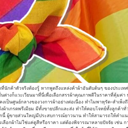
ี่นักค้าตัวจริงต้องรู้ หากพูดถึงแหล่งค้าผ้าอันดับต้นๆ ของประเท
ั่นต่างก็แวะเวียนมาที่นี่เพื่อเลือกสรรผ้าคุณภาพดีในราคาที่คุ้ม
คงเป็นศูนย์กลางของวงการผ้าอย่างต่อเนื่อง ทำไมพาหุรัด–สำเพ็งถึงเ
ผ้าเกรดพรีเมียม มีทั้งขายปลีกและส่ง ทำให้ตอบโจทย์ทั้งลูกค้าทั
ี้ ผู้ขายส่วนใหญ่มีประสบการณ์ยาวนาน ทำให้สามารถให้คำแนะนำ
รเลือกผ้าไม่ใช่แค่ดูสีหรือราคา แต่ต้องพิจารณาหลายปัจจัย เช่น กา