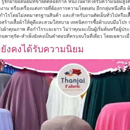
้จักผ้ายอดนิยมที่ขายดีตลอดกาล หนึ่งในผ้าที่ได้รับความนิยมสูงคื
น หรือเครื่องแต่งกายที่ต้องการความโดดเด่น อีกกลุ่มหนึ่งคือ ผ
่มกำไรโดยไม่ลดมาตรฐานสินค้า และสำหรับงานตัดเย็บทั่วไปหรือเสื
รงสร้างเสื้อผ้าให้ดูดีและสวมใส่สบาย เทคนิคการซื้อผ้าแบบมือโป
กับผ้าคุณภาพ คือกำไรระยะยาว ไม่ว่าคุณจะเป็นผู้เริ่มต้นหรือผู้
าหุรัด–สำเพ็งยังคงเป็นคำตอบที่ครบจบในที่เดียว โดยเฉพาะเมื่อค
ึงยังคงได้รับความนิยม