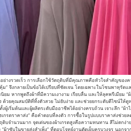
อย่างรวดเร็ว การเลือกใช้วัตถุดิบที่มีคุณภาพคือหัวใจสำคัญของคว
ละคุ้ม” จึงกลายเป็นข้อได้เปรียบที่ชัดเจน โดยเฉพาะในโซนพาหุรัดและ
ิยม หากพูดถึงผ้าที่มีความเงางาม เรียบลื่น และให้ลุคพรีเมียม “ผ้
วยคุณสมบัติที่ทิ้งตัวสวย ไม่ยับง่าย และช่วยยกระดับดีไซน์ให้ดูห
ู้เริ่มต้นและผู้ผลิตระดับมืออาชีพได้อย่างครบถ้วน เจาะลึก “ผ้าไ
ฮเกรดราคาส่ง” คือคำตอบที่ลงตัว การซื้อในรูปแบบราคาส่งช่วยลด
ัตถุดิบจำนวนมาก จุดเด่นของผ้าเกรดสูงคือความทนทาน สีไม่ตกง่าย แ
้าซับในขายส่งสำเพ็ง” ที่ตอบโจทย์งานตัดเย็บครบวงจร นอกจากผ้า