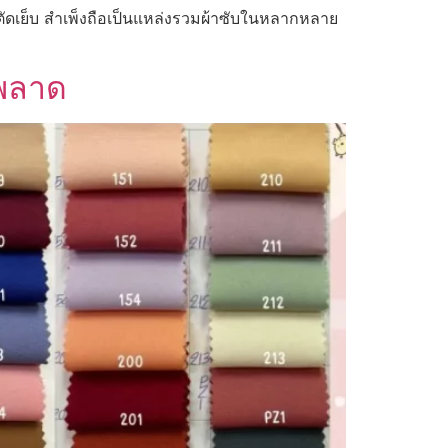
นตัดเย็บ สำเพ็งถือเป็นแหล่งรวมผ้าซับในหลากหลาย
รพลาด