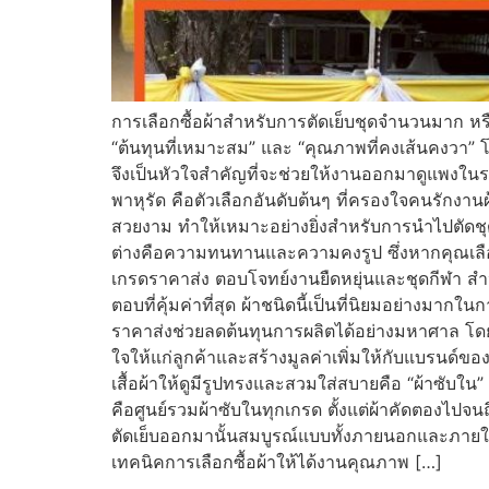
การเลือกซื้อผ้าสำหรับการตัดเย็บชุดจำนวนมาก หรื
“ต้นทุนที่เหมาะสม” และ “คุณภาพที่คงเส้นคงวา” โดย
จึงเป็นหัวใจสำคัญที่จะช่วยให้งานออกมาดูแพงในราค
พาหุรัด คือตัวเลือกอันดับต้นๆ ที่ครองใจคนรักงาน
สวยงาม ทำให้เหมาะอย่างยิ่งสำหรับการนำไปตัดชุดไ
ต่างคือความทนทานและความคงรูป ซึ่งหากคุณเลือกซื้อ
เกรดราคาส่ง ตอบโจทย์งานยืดหยุ่นและชุดกีฬา สำหร
ตอบที่คุ้มค่าที่สุด ผ้าชนิดนี้เป็นที่นิยมอย่างมากใ
ราคาส่งช่วยลดต้นทุนการผลิตได้อย่างมหาศาล โดยเฉ
ใจให้แก่ลูกค้าและสร้างมูลค่าเพิ่มให้กับแบรนด์ขอ
เสื้อผ้าให้ดูมีรูปทรงและสวมใส่สบายคือ “ผ้าซับใน” 
คือศูนย์รวมผ้าซับในทุกเกรด ตั้งแต่ผ้าคัดตองไปจน
ตัดเย็บออกมานั้นสมบูรณ์แบบทั้งภายนอกและภา
เทคนิคการเลือกซื้อผ้าให้ได้งานคุณภาพ […]