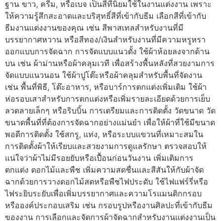
ฐาน ขาว, ครีม, หรือเบจ เป็นสีที่นิยมใช้ในงานแต่งงาน เพราะ
ให้ความรู้สึกสะอาดและบริสุทธิ์สีที่เข้ากับธีม เลือกสีที่เข้ากับ
ธีมงานแต่งงานของคุณ เช่น สีพาสเทลสำหรับงานที่มี
บรรยากาศหวาน หรือสีทอง/เงินสำหรับงานที่มีความหรูหรา
ออกแบบการจัดฉาก การจัดแบบแนวตั้ง ใช้ผ้าห้อยลงจากด้าน
บน เช่น ผ้าม่านหรือผ้าคลุมเวที เพื่อสร้างพื้นหลังที่สวยงามการ
จัดแบบแนวนอน ใช้ผ้าปูโต๊ะหรือผ้าคลุมสำหรับพื้นที่จัดงาน
เช่น พื้นที่พิธี, โต๊ะอาหาร, หรือบาร์การตกแต่งเพิ่มเติม ใช้ผ้า
ห่อรอบเสาสำหรับการตกแต่งหรือเพิ่มรายละเอียดด้วยการเย็บ
ลวดลายเล็กๆ หรือริบบิ้น การเตรียมและการติดตั้ง วัดขนาด วัด
ขนาดพื้นที่ที่ต้องการจัดฉากอย่างแม่นยำ เพื่อให้ผ้าที่ใช้มีขนาด
พอดีการติดตั้ง ใช้สกรู, แท่ง, หรือระบบแขวนที่เหมาะสมใน
การติดตั้งผ้าให้เรียบและสวยงามการดูแลรักษา ตรวจสอบให้
แน่ใจว่าผ้าไม่มีรอยยับหรือเปื้อนก่อนวันงาน เพิ่มเติมการ
ตกแต่ง ดอกไม้และพืช เพิ่มความสดชื่นและสีสันให้กับผ้าจัด
ฉากด้วยการวางดอกไม้สดหรือพืชไฟประดับ ใช้ไฟแฟร์รี่หรือ
ไฟระยิบระยับเพื่อเพิ่มบรรยากาศและความโรแมนติกกรอบ
หรือองค์ประกอบเสริม เช่น กรอบรูปหรืองานศิลปะที่เข้ากับธีม
ของงาน การเลือกและจัดการผ้าจัดฉากสำหรับงานแต่งงานเป็น