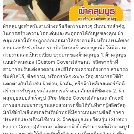
ผ้าคลุมบูธสำหรับงานห้างหรือกิจกรรมต่างๆ มีบทบาทสำคัญ
ในการสร้างความโดดเด่นและสะดุดตาให้กับบูธของคุณ ผ้า
คลุมเหล่านี้มักจะถูกออกแบบมาให้ตรงตามธีมหรือแบรนด์ของ
งาน และยังช่วยในการปกปิดโครงสร้างของบูธเพื่อให้มีความ
สวยงามและเป็นระเบียบ ประเภทของผ้าคลุมบูธ 1. ผ้าคลุมบูธ
แบบกำหนดเอง (Custom Covers)ลักษณะ ผลิตจากผ้าที่
สามารถปรับแต่งลวดลายและสีได้ตามความต้องการ สามารถ
พิมพ์โลโก้, ข้อความ, หรือกราฟิกเฉพาะวัสดุ สามารถใช้ผ้า
แตกต่างกันได้ เช่น ผ้าต่วน, ผ้ามัน, หรือผ้าโพลีเอสเตอร์ข้อดี
สร้างการรับรู้แบรนด์และการสร้างเอกลักษณ์ที่ชัดเจน 2. ผ้า
คลุมบูธแบบสำเร็จรูป (Pre-Made Covers)ลักษณะ มักจะมี
การออกแบบมาตรฐานและสามารถซื้อได้ทันทีจากผู้ผลิตวัสดุ
มักใช้ผ้าโพลีเอสเตอร์หรือผ้าทอที่มีความทนทานข้อดี ราคา
ประหยัดและพร้อมใช้งาน 3. ผ้าคลุมบูธแบบยืดหยุ่น (Stretch
Fabric Covers)ลักษณะ ผลิตจากผ้ายืดที่สามารถยืดไปตามรูป
ทรงของบูธ ทำให้มีการติดตั้งที่ง่ายและเรียบเนียนวัสดุ ผ้ายืด