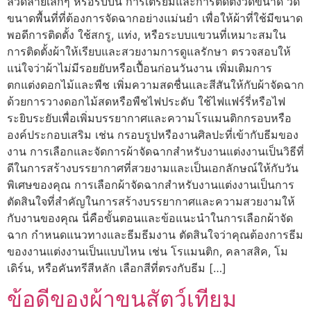
ลวดลายเล็กๆ หรือริบบิ้น การเตรียมและการติดตั้งวัดขนาด วัด
ขนาดพื้นที่ที่ต้องการจัดฉากอย่างแม่นยำ เพื่อให้ผ้าที่ใช้มีขนาด
พอดีการติดตั้ง ใช้สกรู, แท่ง, หรือระบบแขวนที่เหมาะสมใน
การติดตั้งผ้าให้เรียบและสวยงามการดูแลรักษา ตรวจสอบให้
แน่ใจว่าผ้าไม่มีรอยยับหรือเปื้อนก่อนวันงาน เพิ่มเติมการ
ตกแต่งดอกไม้และพืช เพิ่มความสดชื่นและสีสันให้กับผ้าจัดฉาก
ด้วยการวางดอกไม้สดหรือพืชไฟประดับ ใช้ไฟแฟร์รี่หรือไฟ
ระยิบระยับเพื่อเพิ่มบรรยากาศและความโรแมนติกกรอบหรือ
องค์ประกอบเสริม เช่น กรอบรูปหรืองานศิลปะที่เข้ากับธีมของ
งาน การเลือกและจัดการผ้าจัดฉากสำหรับงานแต่งงานเป็นวิธีที่
ดีในการสร้างบรรยากาศที่สวยงามและเป็นเอกลักษณ์ให้กับวัน
พิเศษของคุณ การเลือกผ้าจัดฉากสำหรับงานแต่งงานเป็นการ
ตัดสินใจที่สำคัญในการสร้างบรรยากาศและความสวยงามให้
กับงานของคุณ นี่คือขั้นตอนและข้อแนะนำในการเลือกผ้าจัด
ฉาก กำหนดแนวทางและธีมธีมงาน ตัดสินใจว่าคุณต้องการธีม
ของงานแต่งงานเป็นแบบไหน เช่น โรแมนติก, คลาสสิค, โม
เดิร์น, หรือคันทรีสีหลัก เลือกสีที่ตรงกับธีม […]
ข้อดีของผ้าขนสัตว์เทียม