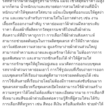
รสที่ทำจากผ้าต่วนดูหรูหรามากขึ้น แม้จะใช้วัสดุที่มีราคาไม่สูง
มากก็ตาม น้ำหนักเบาและสบายต่อการสวมใส่ผ้าต่วนที่มีน้ำ
หนักเบาทำให้ชุดเดรสใส่สบาย แม้จะเป็นชุดที่ออกแบบให้ดูสง่า
งาม และเหมาะสำหรับการสวมใส่ในโอกาสต่างๆ เช่น งาน
เลี้ยงหรือออกงานสำคัญ ราคาย่อมเยาว์ผ้าต่วนมีหลายระดับ
ราคา ตั้งแต่ผ้าที่ผลิตจากวัสดุธรรมชาติไปจนถึงผ้าต่วน
สังเคราะห์ที่มีราคาถูกกว่า การเลือกใช้ผ้าต่วนสังเคราะห์
สามารถช่วยลดต้นทุนในการผลิตชุดเดรส ทำให้มีราคาย่อม
เยาว์แต่ยังคงความสวยงาม ดูแลรักษาง่ายผ้าต่วนส่วนใหญ่
สามารถทำความสะอาดและดูแลรักษาได้ง่าย ไม่ต้องการการ
ดูแลพิเศษมาก และสามารถซักเครื่องได้ ทำให้ผู้สวมใส่
สามารถรักษาชุดให้ดูใหม่อยู่เสมอ แนวคิดการออกแบบชุดเด
รสจากผ้าต่วนราคาย่อมเยาว์ การใช้รูปแบบที่เรียบง่ายการออก
แบบชุดเดรสให้เรียบง่ายแต่ดูดีสามารถช่วยลดต้นทุนได้ เช่น
การใช้เส้นสายที่เรียบง่ายโดยไม่ต้องมีการตกแต่งซับซ้อนมาก
ชุดเดรสสายเดี่ยวหรือชุดเดรสเปิดไหล่สามารถใช้ผ้าต่วนสร้าง
ความหรูหราได้โดยไม่ต้องเพิ่มรายละเอียดมากมาย การเลือกสี
ที่เหมาะสมสีของผ้าต่วนมีผลต่อความรู้สึกที่ผู้สวมใส่จะได้รับ
การเลือกสีที่หรูหรา เช่น สีทอง สีเงิน หรือสีเมทัลลิก ช่วยทำให้