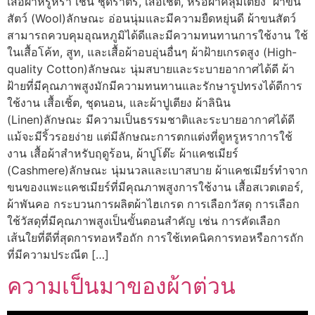
เสื้อผ้าหรูหรา เช่น ชุดราตรี, เสื้อเชิ้ต, หรือผ้าคลุมเตียง ผ้าขน
สัตว์ (Wool)ลักษณะ อ่อนนุ่มและมีความยืดหยุ่นดี ผ้าขนสัตว์
สามารถควบคุมอุณหภูมิได้ดีและมีความทนทานการใช้งาน ใช้
ในเสื้อโค้ท, สูท, และเสื้อผ้าอบอุ่นอื่นๆ ผ้าฝ้ายเกรดสูง (High-
quality Cotton)ลักษณะ นุ่มสบายและระบายอากาศได้ดี ผ้า
ฝ้ายที่มีคุณภาพสูงมักมีความทนทานและรักษารูปทรงได้ดีการ
ใช้งาน เสื้อเชิ้ต, ชุดนอน, และผ้าปูเตียง ผ้าลินิน
(Linen)ลักษณะ มีความเป็นธรรมชาติและระบายอากาศได้ดี
แม้จะมีริ้วรอยง่าย แต่มีลักษณะการตกแต่งที่ดูหรูหราการใช้
งาน เสื้อผ้าสำหรับฤดูร้อน, ผ้าปูโต๊ะ ผ้าแคชเมียร์
(Cashmere)ลักษณะ นุ่มนวลและเบาสบาย ผ้าแคชเมียร์ทำจาก
ขนของแพะแคชเมียร์ที่มีคุณภาพสูงการใช้งาน เสื้อสเวตเตอร์,
ผ้าพันคอ กระบวนการผลิตผ้าไฮเกรด การเลือกวัสดุ การเลือก
ใช้วัสดุที่มีคุณภาพสูงเป็นขั้นตอนสำคัญ เช่น การคัดเลือก
เส้นใยที่ดีที่สุดการทอหรือถัก การใช้เทคนิคการทอหรือการถัก
ที่มีความประณีต […]
ความเป็นมาของผ้าต่วน