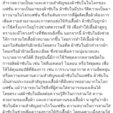
สำรวจความเป็นมาและความสำคัญของผ้าซับในในโลกของ
แฟชั่น ความเป็นมาของผ้าซับใน ผ้าซับในมีประวัติความเป็นมา
ยาวนานในโลกแฟชั่น ซึ่งเริ่มต้นจากการที่ผู้ผลิตเสื้อผ้าต้องการ
เพิ่มความสวยงามและการตกแต่งให้กับเสื้อผ้า ผ้าซับในถูกนำ
มาใช้ครั้งแรกในยุโรปช่วงศตวรรษที่ 18 เพื่อทำให้เสื้อผ้าดูหรู
หราและมีโครงสร้างที่ชัดเจนยิ่งขึ้น นอกจากนี้ ผ้าซับในยังช่วย
ให้การสวมใส่เสื้อผ้าสบายมากขึ้น โดยการทำให้เนื้อผ้าด้าน
นอกไม่สัมผัสกับผิวหนังโดยตรง ในอดีต ผ้าซับในมักทำจากผ้า
ไหมหรือผ้าฝ้ายเนื้อละเอียด ซึ่งช่วยเพิ่มความนุ่มนวลและ
ระบายอากาศได้ดี ปัจจุบันนี้มีการใช้วัสดุหลากหลายชนิดใน
การผลิตผ้าซับใน เช่น โพลีเอสเตอร์ ไนลอน หรือวัสดุผสม เพื่อ
ให้ได้คุณสมบัติที่ต้องการ เช่น การระบายอากาศ ความยืดหยุ่น
หรือความทนทาน​​​​​​​ความสำคัญของผ้าซับในในแฟชั่น ผ้าซับใน
เป็นส่วนประกอบสำคัญของเสื้อผ้าที่มีบทบาทอย่างมากในโลก
แฟชั่น แม้ว่าอาจจะไม่ใช่สิ่งที่ผู้สวมใส่สามารถมองเห็นได้
โดยตรง แต่ผ้าซับในมีผลต่อความรู้สึกในการสวมใส่ ความ
สวยงามของเสื้อผ้า และความทนทานของเสื้อผ้า มาดูกันว่าผ้า
ซับในมีความสำคัญอย่างไรในแฟชั่น ความสบายในการสวมใส่
ผ้าซับในช่วยเพิ่มความสบายให้กับเสื้อผ้า โดยเฉพาะเมื่อสวมใส่